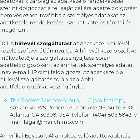
adatokat kizárólag az adatkezelő rendelkezései
szerint dolgozhatja fel, saját céljára adatfeldolgozást
nem végezhet, továbbá a személyes adatokat az
adatkezelő rendelkezései szerint köteles tárolni és
megőrizni.
10.1. A
hírlevél szolgáltatást
az Adatkezelő hírlevél
kezelő szoftver útján nyújtja. A hírlevél kezelő szoftver
működtetője a szolgáltatás nyújtása során
adatfeldolgozóként az érintettek személyes adatait
(név, e-mail, IP cím) feldolgozza. Az adatkezelő a
hírlevél szolgáltatás során az alábbi
adatfeldolgozókat veszi igénybe:
The Rocket Science Group, LLC (Mailchimp)
,
székhelye: 675 Ponce de Leon Ave NE, Suite 5000,
Atlanta, GA 30308, USA, telefon: (404) 806-5843, e-
mail: legal@mailchimp.com
Amerikai Egyesült Államokba való adattovábbítás