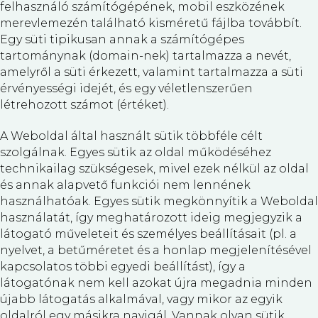
felhasználó számítógépének, mobil eszközének
merevlemezén található kisméretű fájlba továbbít.
Egy süti tipikusan annak a számítógépes
tartománynak (domain-nek) tartalmazza a nevét,
amelyről a süti érkezett, valamint tartalmazza a süti
érvényességi idejét, és egy véletlenszerűen
létrehozott számot (értéket).
A Weboldal által használt sütik többféle célt
szolgálnak. Egyes sütik az oldal működéséhez
technikailag szükségesek, mivel ezek nélkül az oldal
és annak alapvető funkciói nem lennének
használhatóak. Egyes sütik megkönnyítik a Weboldal
használatát, így meghatározott ideig megjegyzik a
látogató műveleteit és személyes beállításait (pl. a
nyelvet, a betűméretet és a honlap megjelenítésével
kapcsolatos többi egyedi beállítást), így a
látogatónak nem kell azokat újra megadnia minden
újabb látogatás alkalmával, vagy mikor az egyik
oldalról egy másikra navigál. Vannak olyan sütik,