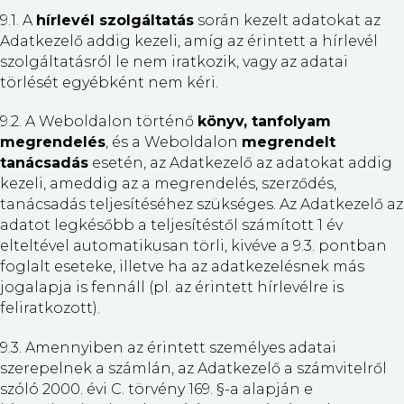
9.1. A
hírlevél szolgáltatás
során kezelt adatokat az
Adatkezelő addig kezeli, amíg az érintett a hírlevél
szolgáltatásról le nem iratkozik, vagy az adatai
törlését egyébként nem kéri.
9.2. A Weboldalon történő
könyv, tanfolyam
megrendelés
, és a Weboldalon
megrendelt
tanácsadás
esetén, az Adatkezelő az adatokat addig
kezeli, ameddig az a megrendelés, szerződés,
tanácsadás teljesítéséhez szükséges. Az Adatkezelő az
adatot legkésőbb a teljesítéstől számított 1 év
elteltével automatikusan törli, kivéve a 9.3. pontban
foglalt eseteke, illetve ha az adatkezelésnek más
jogalapja is fennáll (pl. az érintett hírlevélre is
feliratkozott).
9.3. Amennyiben az érintett személyes adatai
szerepelnek a számlán, az Adatkezelő a számvitelről
szóló 2000. évi C. törvény 169. §-a alapján e