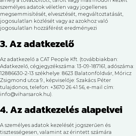
amely a továbbított, tárolt vagy más módon kezelt
személyes adatok véletlen vagy jogellenes
megsemmisítését, elvesztését, megváltoztatását,
jogosulatlan közlését vagy az azokhoz való
jogosulatlan hozzáférést eredményezi
3. Az adatkezelő
Az adatkezelő a CAT People Kft. (továbbiakban:
Adatkezelő, cégjegyzékszáma: 13-09-187161, adószáma:
12886630-2-13 székhelye: 8623 Balatonföldvár, Móricz
Zsigmond utca 9., képviselője: Szakács Péter
tulajdonos, telefon: +3670 26 41 56, e-mail cím:
info@viharsarok.hu).
4. Az adatkezelés alapelvei
A személyes adatok kezelését jogszerűen és
tisztességesen, valamint az érintett számára