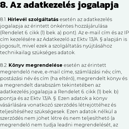
8. Az adatkezelés jogalapja
8.1.
Hírlevél szolgáltatás
esetén az adatkezelés
jogalapja az érintett önkéntes hozzájárulása
(Rendelet 6. cikk (1) bek. a) pont). Az e-mail cím és az IP
cím kezelésére az Adatkezelő az Ektv. 13/A. § alapján is
jogosult, mivel ezek a szolgáltatás nyújtásához
technikailag szükséges adatok.
8.2.
Könyv megrendelése
esetén az érintett
megrendelő neve, e-mail címe, számlázási név, cím,
postázási név és cím (ha eltérő), megrendelt könyv és
a megrendelt darabszám tekintetében az
adatkezelés jogalapja a Rendelet 6. cikk (1) bek. b)
pontja és az Ektv. 13/A. §. Ezen adatok a könyv
vásárlására vonatkozó szerződés létrejöttéhez és
teljesítéséhez szükségesek. Ezen adatok nélkül a
szerződés nem jöhet létre és nem teljesíthető (a
megrendelő nem tudja leadni megrendelését, az