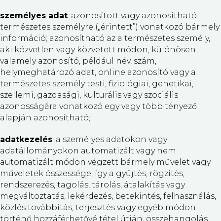
személyes adat
: azonosított vagy azonosítható
természetes személyre („érintett”) vonatkozó bármely
információ; azonosítható az a természetes személy,
aki közvetlen vagy közvetett módon, különösen
valamely azonosító, például név, szám,
helymeghatározó adat, online azonosító vagy a
természetes személy testi, fiziológiai, genetikai,
szellemi, gazdasági, kulturális vagy szociális
azonosságára vonatkozó egy vagy több tényező
alapján azonosítható;
adatkezelés
: a személyes adatokon vagy
adatállományokon automatizált vagy nem
automatizált módon végzett bármely művelet vagy
műveletek összessége, így a gyűjtés, rögzítés,
rendszerezés, tagolás, tárolás, átalakítás vagy
megváltoztatás, lekérdezés, betekintés, felhasználás,
közlés továbbítás, terjesztés vagy egyéb módon
történő hozzáférhetővé tétel útján, összehangolás