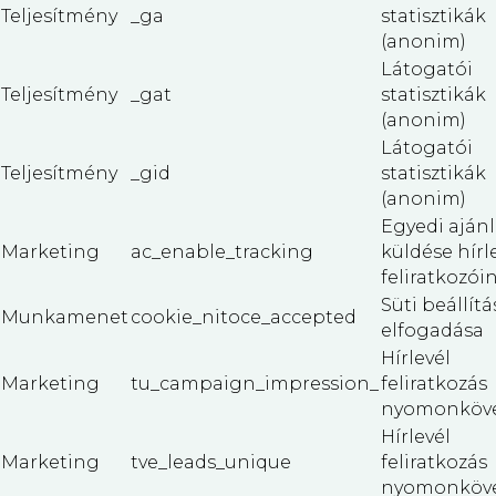
Teljesítmény
_ga
statisztikák
(anonim)
Látogatói
Teljesítmény
_gat
statisztikák
(anonim)
Látogatói
Teljesítmény
_gid
statisztikák
(anonim)
Egyedi aján
Marketing
ac_enable_tracking
küldése hírl
feliratkozó
Süti beállít
Munkamenet
cookie_nitoce_accepted
elfogadása
Hírlevél
Marketing
tu_campaign_impression_
feliratkozás
nyomonköve
Hírlevél
Marketing
tve_leads_unique
feliratkozás
nyomonköve