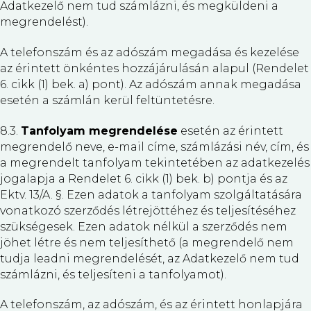
Adatkezelő nem tud számlázni, és megküldeni a
megrendelést).
A telefonszám és az adószám megadása és kezelése
az érintett önkéntes hozzájárulásán alapul (Rendelet
6. cikk (1) bek. a) pont). Az adószám annak megadása
esetén a számlán kerül feltüntetésre.
8.3.
Tanfolyam megrendelése
esetén az érintett
megrendelő neve, e-mail címe, számlázási név, cím, és
a megrendelt tanfolyam tekintetében az adatkezelés
jogalapja a Rendelet 6. cikk (1) bek. b) pontja és az
Ektv. 13/A. §. Ezen adatok a tanfolyam szolgáltatására
vonatkozó szerződés létrejöttéhez és teljesítéséhez
szükségesek. Ezen adatok nélkül a szerződés nem
jöhet létre és nem teljesíthető (a megrendelő nem
tudja leadni megrendelését, az Adatkezelő nem tud
számlázni, és teljesíteni a tanfolyamot).
A telefonszám, az adószám, és az érintett honlapjára