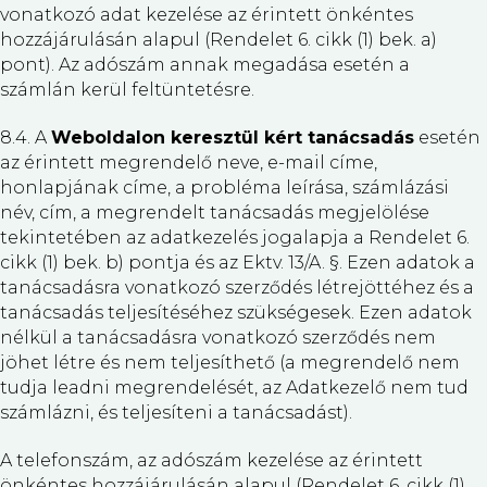
vonatkozó adat kezelése az érintett önkéntes
hozzájárulásán alapul (Rendelet 6. cikk (1) bek. a)
pont). Az adószám annak megadása esetén a
számlán kerül feltüntetésre.
8.4. A
Weboldalon keresztül kért tanácsadás
esetén
az érintett megrendelő neve, e-mail címe,
honlapjának címe, a probléma leírása, számlázási
név, cím, a megrendelt tanácsadás megjelölése
tekintetében az adatkezelés jogalapja a Rendelet 6.
cikk (1) bek. b) pontja és az Ektv. 13/A. §. Ezen adatok a
tanácsadásra vonatkozó szerződés létrejöttéhez és a
tanácsadás teljesítéséhez szükségesek. Ezen adatok
nélkül a tanácsadásra vonatkozó szerződés nem
jöhet létre és nem teljesíthető (a megrendelő nem
tudja leadni megrendelését, az Adatkezelő nem tud
számlázni, és teljesíteni a tanácsadást).
A telefonszám, az adószám kezelése az érintett
önkéntes hozzájárulásán alapul (Rendelet 6. cikk (1)