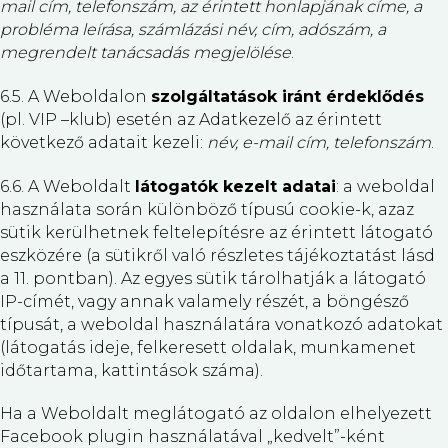
mail cím, telefonszám, az érintett honlapjának címe, a
probléma leírása, számlázási név, cím, adószám, a
megrendelt tanácsadás megjelölése
.
6.5. A Weboldalon
szolgáltatások iránt érdeklődés
(pl. VIP –klub) esetén az Adatkezelő az érintett
következő adatait kezeli:
név, e-mail cím, telefonszám
.
6.6. A Weboldalt
látogatók kezelt adatai
: a weboldal
használata során különböző típusú cookie-k, azaz
sütik kerülhetnek feltelepítésre az érintett látogató
eszközére (a sütikről való részletes tájékoztatást lásd
a 11. pontban). Az egyes sütik tárolhatják a látogató
IP-címét, vagy annak valamely részét, a böngésző
típusát, a weboldal használatára vonatkozó adatokat
(látogatás ideje, felkeresett oldalak, munkamenet
időtartama, kattintások száma).
Ha a Weboldalt meglátogató az oldalon elhelyezett
Facebook plugin használatával „kedvelt”-ként