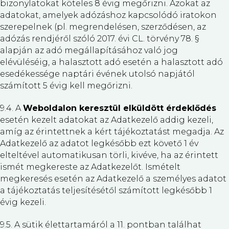
bizonylatokat köteles 8 évig megőrizni. Azokat az
adatokat, amelyek adózáshoz kapcsolódó iratokon
szerepelnek (pl. megrendelésen, szerződésen, az
adózás rendjéről szóló 2017. évi CL. törvény 78. §
alapján az adó megállapításához való jog
elévüléséig, a halasztott adó esetén a halasztott adó
esedékessége naptári évének utolsó napjától
számított 5 évig kell megőrizni.
9.4. A
Weboldalon keresztül elküldött érdeklődés
esetén kezelt adatokat az Adatkezelő addig kezeli,
amíg az érintettnek a kért tájékoztatást megadja. Az
Adatkezelő az adatot legkésőbb ezt követő 1 év
elteltével automatikusan törli, kivéve, ha az érintett
ismét megkereste az Adatkezelőt. Ismételt
megkeresés esetén az Adatkezelő a személyes adatot
a tájékoztatás teljesítésétől számított legkésőbb 1
évig kezeli.
9.5. A sütik élettartamáról a 11. pontban találhat