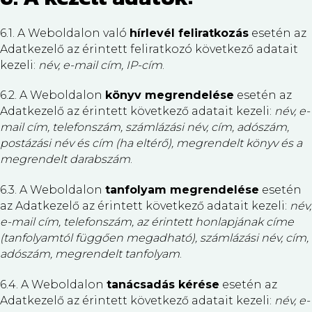
6.1. A Weboldalon való
hírlevél feliratkozás
esetén az
Adatkezelő az érintett feliratkozó következő adatait
kezeli:
név, e-mail cím, IP-cím
.
6.2. A Weboldalon
könyv megrendelése
esetén az
Adatkezelő az érintett következő adatait kezeli:
név, e-
mail cím, telefonszám, számlázási név, cím, adószám,
postázási név és cím (ha eltérő), megrendelt könyv és a
megrendelt darabszám
.
6.3. A Weboldalon
tanfolyam megrendelése
esetén
az Adatkezelő az érintett következő adatait kezeli:
név,
e-mail cím, telefonszám, az érintett honlapjának címe
(tanfolyamtól függően megadható), számlázási név, cím,
adószám, megrendelt tanfolyam
.
6.4. A Weboldalon
tanácsadás kérése
esetén az
Adatkezelő az érintett következő adatait kezeli:
név, e-