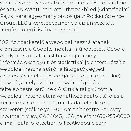
során a személyes adatok védelmét az Európai Unió
és az USA között létrejött Privacy Shiled (Adatvédelmi
Pajzs) Keretegyezmény biztosítja. A Rocket Science
Group, LLC a Keretegyezmény alapján vezetett
megfelelőségi listában szerepel.
10.2. Az Adatkezelő a weboldal használatának
elemzésére a Google, Inc által működtetett Google
Analytics szolgáltatást használja, amely
információkat gyűjt, és statisztikai jelentést készít a
weboldal használatáról, a látogatók egyedi
azonosítása nélkül. E szolgáltatás sütiket (cookie)
használ, amely az érintett számítógépére
feltelepítésre kerülnek. A sütik által gyűjtött, a
weboldal használatára vonatkozó adatok tárolásra
kerülnek a Google LLC, mint adatfeldolgozó
szerverén (székhelye: 1600 Amphitheatre Parkway,
Mountain View, CA 94043, USA., telefon: 650-253-0000,
e-mail: data-protection-office@google.com)