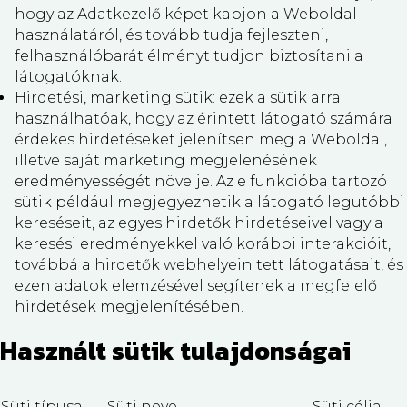
hogy az Adatkezelő képet kapjon a Weboldal
használatáról, és tovább tudja fejleszteni,
felhasználóbarát élményt tudjon biztosítani a
látogatóknak.
Hirdetési, marketing sütik: ezek a sütik arra
használhatóak, hogy az érintett látogató számára
érdekes hirdetéseket jelenítsen meg a Weboldal,
illetve saját marketing megjelenésének
eredményességét növelje. Az e funkcióba tartozó
sütik például megjegyezhetik a látogató legutóbbi
kereséseit, az egyes hirdetők hirdetéseivel vagy a
keresési eredményekkel való korábbi interakcióit,
továbbá a hirdetők webhelyein tett látogatásait, és
ezen adatok elemzésével segítenek a megfelelő
hirdetések megjelenítésében.
Használt sütik tulajdonságai
Süti típusa
Süti neve
Süti célja