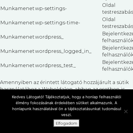
Oldal
Munkamenet
wp-settings-
testreszabá
Oldal
Munkamenet
wp-settings-time-
testreszabá
Bejelentkez
Munkamenet
wordpress_
felhasználó
Bejelentkez
Munkamenet
wordpress_logged_in_
felhasználó
Bejelentkez
Munkamenet
wordpress_test_
felhasználó
Amennyiben az érintett látogató hozzájárult a sütik
használatához a Weboldalon, abban az esetben is
van lehetősége arra, hogy a sütik beállításait
Kedves Látogató! Tájékoztatjuk, hogy a honlap felhasználói
módosítsa, ill. a sütiket az eszközéről törölje. A webes
élmény fokozásának érdekében sütiket alkalmazunk. A
honlapunk használatával ön a tájékoztatásunkat tudomásul
böngészők lehetővé teszik a süti beállítások
veszi.
módosítását vagy a sütik törlését.
Elfogadom
HÍVÁS
EMAIL
IDŐJÁRÁS
ÚTVONAL
Az alábbi linkeken olvashat részletesebb