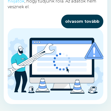
hívjatok
, hogy tudjunk róla. Az adatok nem
vesznek el.
olvasom tovább