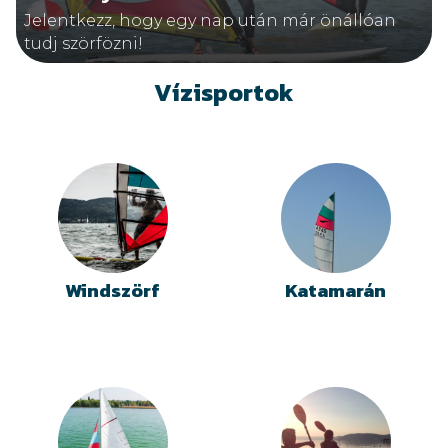
Jelentkezz, hogy egy nap után már önállóan
tudj szörfözni!
Vízisportok
Windszörf
Katamarán