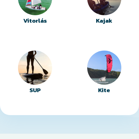
Vitorlás
Kajak
SUP
Kite