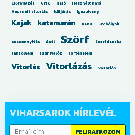
Előrejelzés
GYIK
Hajó
Használt hajó
Használt vitorlás
Időjárás
igazolvány
Kajak
katamarán
Kenu
Szabályok
Szörf
szezonnyitás
Szél
Szörfdeszka
tanfolyam
Tudnivalók
történelem
Vitorlázás
Vitorlás
Vásárlás
VIHARSAROK HÍRLEVÉL
FELIRATKOZOM