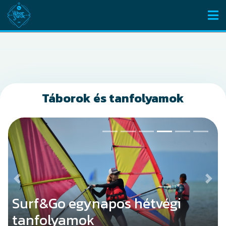
Táborok és tanfolyamok
Előző
Köv
Surf&Go egynapos hétvégi
tanfolyamok