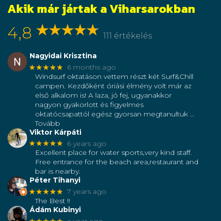
Akik már jártak a Viharsarokban
4,8
111 értékelés
Nagyidai Krisztina
★★★★★
6 months ago
Windsurf oktatáson vettem részt két Surf&Chill
campen. Kezdőként óriási élmény volt már az
első alkalom is! A laza, jó fej, ugyanakkor
nagyon gyakorlott és figyelmes
oktatócsapattól egész gyorsan megtanultuk
…
Tovább
Viktor Kárpáti
★★★★★
6 years ago
Excellent place for water sports,very kind staff.
Free entrance for the beach area,restaurant and
bar is nearby.
Péter Tihanyi
★★★★★
7 years ago
The Best !!
Ádám Kubinyi
★★★★★