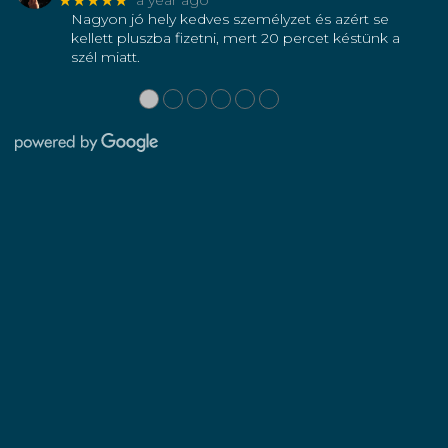
a year ago
Nagyon jó hely kedves személyzet és azért se
kellett pluszba fizetni, mert 20 percet késtünk a
szél miatt.
●
●
●
●
●
●