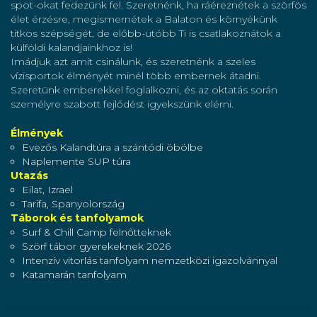
spot-okat fedezünk fel. Szeretnénk, ha ráéreznétek a szörfös
élet érzésre, megismernétek a Balaton és környékünk
titkos szépségét, de előbb-utóbb Ti is csatlakoznátok a
külföldi kalandjainkhoz is!
Imádjuk azt amit csinálunk, és szeretnénk a szeles
vízisportok élményét minél több embernek átadni.
Szeretünk emberekkel foglalkozni, és az oktatás során
személyre szabott fejlődést igyekszünk elérni.
Élmények
Evezős Kalandtúra a szántódi öbölbe
Naplemente SUP túra
Utazás
Eilat, Izrael
Tarifa, Spanyolország
Táborok és tanfolyamok
Surf & Chill Camp felnőtteknek
Szörf tábor gyerekeknek 2026
Intenzív vitorlás tanfolyam nemzetközi igazolvánnyal
Katamarán tanfolyam