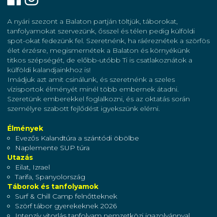
A nyári szezont a Balaton partján töltjük, táborokat,
tanfolyamokat szervezünk, ősszel és télen pedig külföldi
spot-okat fedezünk fel. Szeretnénk, ha ráéreznétek a szörfös
élet érzésre, megismernétek a Balaton és környékünk
titkos szépségét, de előbb-utóbb Ti is csatlakoznátok a
külföldi kalandjainkhoz is!
Imádjuk azt amit csinálunk, és szeretnénk a szeles
vízisportok élményét minél több embernek átadni.
Szeretünk emberekkel foglalkozni, és az oktatás során
személyre szabott fejlődést igyekszünk elérni.
Élmények
Evezős Kalandtúra a szántódi öbölbe
Naplemente SUP túra
Utazás
Eilat, Izrael
Tarifa, Spanyolország
Táborok és tanfolyamok
Surf & Chill Camp felnőtteknek
Szörf tábor gyerekeknek 2026
Intenzív vitorlás tanfolyam nemzetközi igazolvánnyal