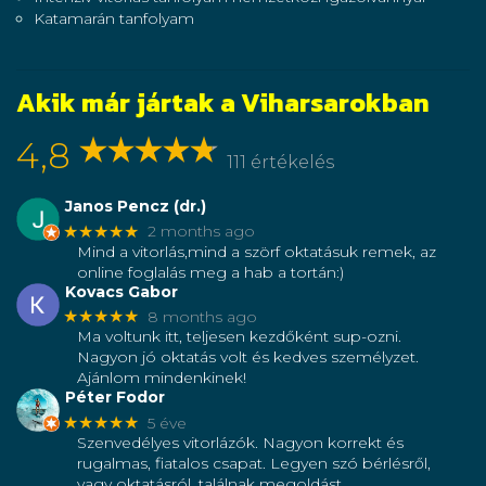
Katamarán tanfolyam
Akik már jártak a Viharsarokban
4,8
111 értékelés
Janos Pencz (dr.)
★★★★★
2 months ago
Mind a vitorlás,mind a szörf oktatásuk remek, az
online foglalás meg a hab a tortán:)
Kovacs Gabor
★★★★★
8 months ago
Ma voltunk itt, teljesen kezdőként sup-ozni.
Nagyon jó oktatás volt és kedves személyzet.
Ajánlom mindenkinek!
Péter Fodor
★★★★★
5 éve
Szenvedélyes vitorlázók. Nagyon korrekt és
rugalmas, fiatalos csapat. Legyen szó bérlésről,
vagy oktatásról, találnak megoldást.