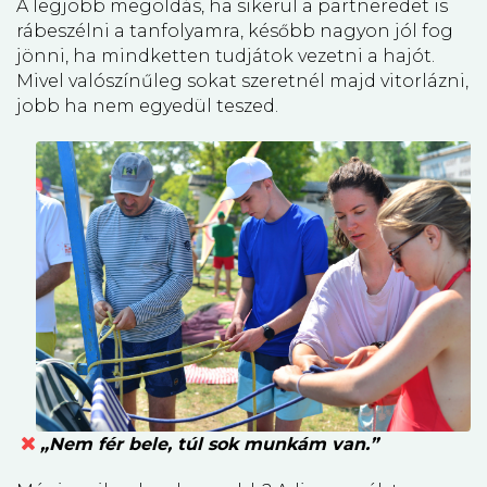
A legjobb megoldás, ha sikerül a partneredet is
rábeszélni a tanfolyamra, később nagyon jól fog
jönni, ha mindketten tudjátok vezetni a hajót.
Mivel valószínűleg sokat szeretnél majd vitorlázni,
jobb ha nem egyedül teszed.
„Nem fér bele, túl sok munkám van.”