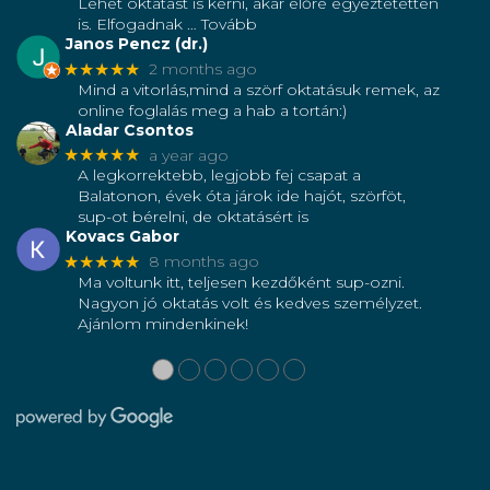
Lehet oktatást is kérni, akár előre egyeztetetten
is. Elfogadnak
… Tovább
Janos Pencz (dr.)
★★★★★
2 months ago
Mind a vitorlás,mind a szörf oktatásuk remek, az
online foglalás meg a hab a tortán:)
Aladar Csontos
★★★★★
a year ago
A legkorrektebb, legjobb fej csapat a
Balatonon, évek óta járok ide hajót, szörföt,
sup-ot bérelni, de oktatásért is
Kovacs Gabor
★★★★★
8 months ago
Ma voltunk itt, teljesen kezdőként sup-ozni.
Nagyon jó oktatás volt és kedves személyzet.
Ajánlom mindenkinek!
●
●
●
●
●
●