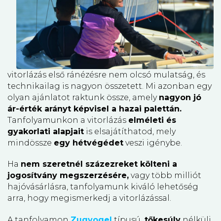
vitorlázás első ránézésre nem olcsó mulatság, és
technikailag is nagyon összetett. Mi azonban egy
olyan ajánlatot raktunk össze, amely
nagyon jó
ár-érték arányt képvisel a hazai palettán.
Tanfolyamunkon a vitorlázás
elméleti és
gyakorlati alapjait
is elsajátíthatod, mely
mindössze
egy hétvégédet
veszi igénybe.
Ha
nem szeretnél százezreket költeni a
jogosítvány megszerzésére,
vagy több milliót
hajóvásárlásra, tanfolyamunk kiváló lehetőség
arra, hogy megismerkedj a vitorlázással.
A tanfolyamon
Zugvogel
típusú,
tőkesúly
nélküli