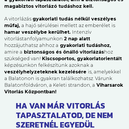
magabiztos vitorlázó tudáshoz kell.
A vitorlázás
gyakorlati tudás nélkül veszélyes
műfaj,
a hajó sérülései mellett az emberélet is
hamar veszélybe kerülhet.
Intenzív
vitorlástanfolyamunkon
2 nap
alatt
hozzájuthatsz ahhoz a
gyakorlati tudáshoz,
amire a
biztonságos és önálló vitorlázás
hoz
szükséged van!
Kiscsoportos, gyakorlatorientált
képzésünkön felkészítünk azoknak a
veszélyhelyzeteknek kezelésére
is, amelyekkel
a Balatonon is gyakran találkozhatsz. Várunk
Balatonföldváron, a Keleti strandon, a
Viharsarok
Vitorlás Központban!
HA VAN MÁR VITORLÁS
TAPASZTALATOD, DE NEM
SZERETNÉL EGYEDÜL