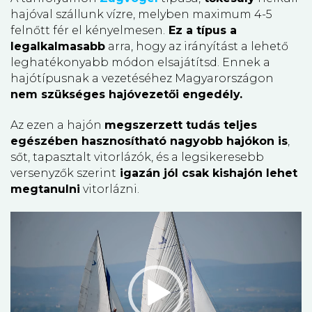
hajóval szállunk vízre, melyben maximum 4-5
felnőtt fér el kényelmesen.
Ez a típus a
legalkalmasabb
arra, hogy az irányítást a lehető
leghatékonyabb módon elsajátítsd. Ennek a
hajótípusnak a vezetéséhez Magyarországon
nem szükséges hajóvezetői engedély.
Az ezen a hajón
megszerzett tudás teljes
egészében hasznosítható nagyobb hajókon is
,
sőt, tapasztalt vitorlázók, és a legsikeresebb
versenyzők szerint
igazán jól csak kishajón lehet
megtanulni
vitorlázni.
Videólejátszó