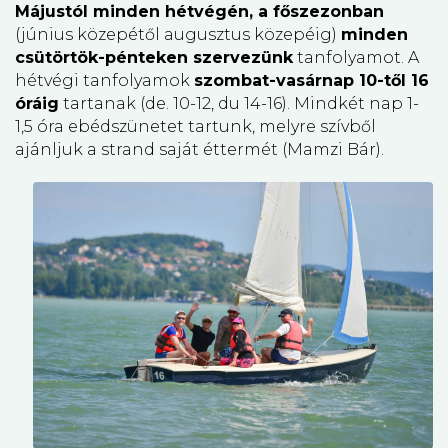
Májustól minden hétvégén, a főszezonban
(június közepétől augusztus közepéig)
minden
csütörtök-pénteken szervezünk
tanfolyamot. A
hétvégi tanfolyamok
szombat-vasárnap 10-től 16
óráig
tartanak (de. 10-12, du 14-16). Mindkét nap 1-
1,5 óra ebédszünetet tartunk, melyre szívből
ajánljuk a strand saját éttermét (Mamzi Bár).