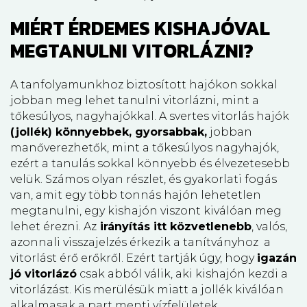
MIÉRT ÉRDEMES KISHAJÓVAL
MEGTANULNI VITORLÁZNI?
A tanfolyamunkhoz biztosított hajókon sokkal
jobban meg lehet tanulni vitorlázni, mint a
tőkesúlyos, nagyhajókkal. A svertes vitorlás hajók
(jollék) könnyebbek, gyorsabbak,
jobban
manőverezhetők, mint a tőkesúlyos nagyhajók,
ezért a tanulás sokkal könnyebb és élvezetesebb
velük. Számos olyan részlet, és gyakorlati fogás
van, amit egy több tonnás hajón lehetetlen
megtanulni, egy kishajón viszont kiválóan meg
lehet érezni. Az
irányítás itt közvetlenebb
, valós,
azonnali visszajelzés érkezik a tanítványhoz a
vitorlást érő erőkről. Ezért tartják úgy, hogy
igazán
jó vitorlázó
csak abból válik, aki kishajón kezdi a
vitorlázást. Kis merülésük miatt a jollék kiválóan
alkalmasak a part menti vízfelületek