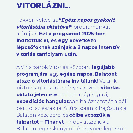
VITORLÁZNI…
…akkor Neked az
“
Egész napos gyakorló
vitorlástúra oktatóval
“
programunkat
ajánljuk!
Ezt a programot 2025-ben
indítottuk el, és egy következő
lépcsőfoknak szánjuk a 2 napos intenzív
vitorlás tanfolyam után.
A Viharsarok Vitorlás Központ
legújabb
programjára
, egy
egész napos, Balatont
átszelő vitorlástúrára invitálunk
! Velünk
biztonságos körülmények között,
vitorlás
oktató jelenléte
mellett, mégis igazi,
expedíciós hangulat
ban hajózhatsz át a déli
partról az északira. A túra során kihajózunk a
Balaton közepére, és
célba vesszük a
túlpartot – Tihanyt
–, hogy átszeljük a
Balaton legkeskenyebb és egyben legszebb