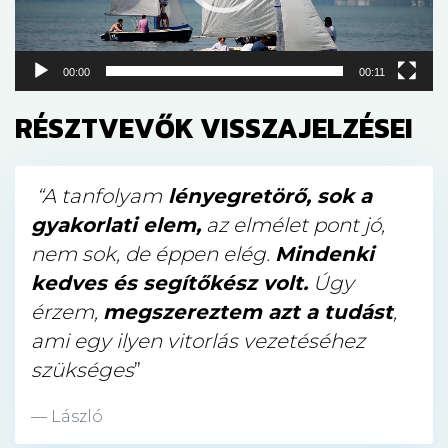
00:00
00:11
RÉSZTVEVŐK VISSZAJELZÉSEI
“A tanfolyam
lényegretörő, sok a
gyakorlati elem,
az elmélet pont jó,
nem sok, de éppen elég.
Mindenki
kedves és segítőkész volt.
Úgy
érzem,
megszereztem azt a tudást
,
ami egy ilyen vitorlás vezetéséhez
szükséges
”
László