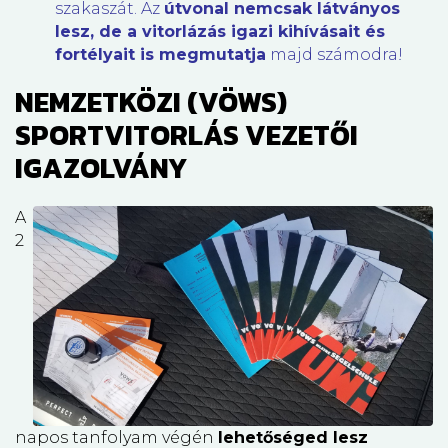
szakaszát. Az
útvonal nemcsak látványos
lesz, de a vitorlázás igazi kihívásait és
fortélyait is megmutatja
majd számodra!
NEMZETKÖZI (VÖWS)
SPORTVITORLÁS VEZETŐI
IGAZOLVÁNY
A
2
napos tanfolyam végén
lehetőséged lesz