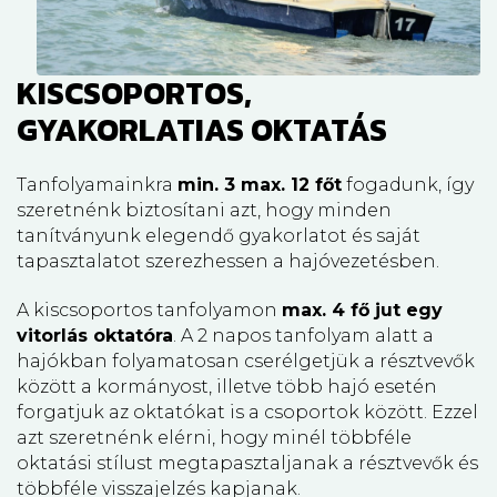
KISCSOPORTOS,
GYAKORLATIAS OKTATÁS
Tanfolyamainkra
min. 3 max. 12 főt
fogadunk, így
szeretnénk biztosítani azt, hogy minden
tanítványunk elegendő gyakorlatot és saját
tapasztalatot szerezhessen a hajóvezetésben.
A kiscsoportos tanfolyamon
max. 4 fő jut egy
vitorlás oktatóra
. A 2 napos tanfolyam alatt a
hajókban folyamatosan cserélgetjük a résztvevők
között a kormányost, illetve több hajó esetén
forgatjuk az oktatókat is a csoportok között. Ezzel
azt szeretnénk elérni, hogy minél többféle
oktatási stílust megtapasztaljanak a résztvevők és
többféle visszajelzés kapjanak.