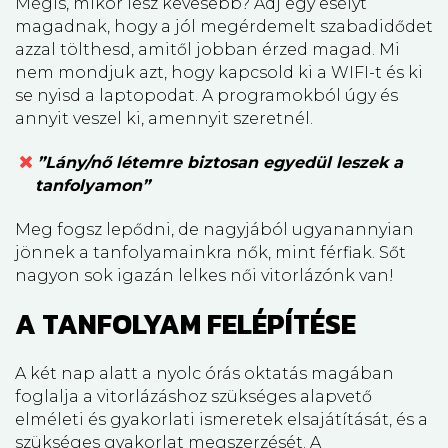
Mégis, mikor lesz kevesebb? Adj egy esélyt
magadnak, hogy a jól megérdemelt szabadidődet
azzal tölthesd, amitől jobban érzed magad. Mi
nem mondjuk azt, hogy kapcsold ki a WIFI-t és ki
se nyisd a laptopodat. A programokból úgy és
annyit veszel ki, amennyit szeretnél.
”Lány/nő létemre biztosan egyedül leszek a
tanfolyamon”
Meg fogsz lepődni, de nagyjából ugyanannyian
jönnek a tanfolyamainkra nők, mint férfiak. Sőt
nagyon sok igazán lelkes női vitorlázónk van!
A TANFOLYAM FELÉPÍTÉSE
A két nap alatt a nyolc órás oktatás magában
foglalja a vitorlázáshoz szükséges alapvető
elméleti és gyakorlati ismeretek elsajátítását, és a
szükséges gyakorlat megszerzését. A