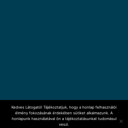
Kedves Látogató! Tájékoztatjuk, hogy a honlap felhasználói
élmény fokozásának érdekében sütiket alkalmazunk. A
honlapunk használatával ön a tájékoztatásunkat tudomásul
veszi.