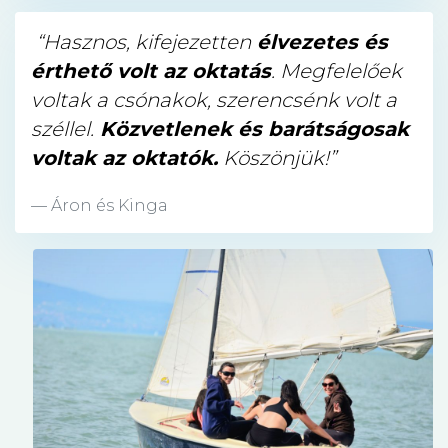
“Hasznos, kifejezetten
élvezetes és
érthető volt az oktatás
. Megfelelőek
voltak a csónakok, szerencsénk volt a
széllel.
Közvetlenek és barátságosak
voltak az oktatók.
Köszönjük!”
Áron és Kinga