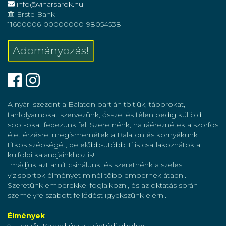
info@viharsarok.hu
Erste Bank
11600006-00000000-98054538
Adományozás!
Facebook
Instagram
A nyári szezont a Balaton partján töltjük, táborokat,
tanfolyamokat szervezünk, ősszel és télen pedig külföldi
spot-okat fedezünk fel. Szeretnénk, ha ráéreznétek a szörfös
élet érzésre, megismernétek a Balaton és környékünk
titkos szépségét, de előbb-utóbb Ti is csatlakoznátok a
külföldi kalandjainkhoz is!
Imádjuk azt amit csinálunk, és szeretnénk a szeles
vízisportok élményét minél több embernek átadni.
Szeretünk emberekkel foglalkozni, és az oktatás során
személyre szabott fejlődést igyekszünk elérni.
Élmények
Evezős Kalandtúra a szántódi öbölbe