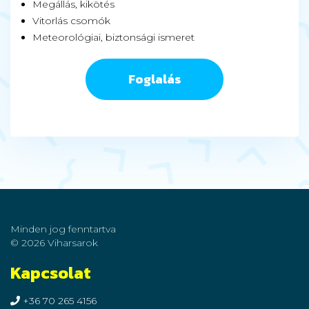
Megállás, kikötés
Vitorlás csomók
Meteorológiai, biztonsági ismeret
Foglalás
Minden jog fenntartva
© 2026 Viharsarok
Kapcsolat
+36 70 265 4156