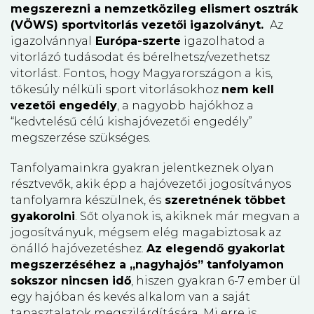
megszerezni a nemzetközileg elismert osztrák
(VÖWS) sportvitorlás vezetői igazolványt.
Az
igazolvánnyal
Európa-szerte
igazolhatod a
vitorlázó tudásodat és bérelhetsz/vezethetsz
vitorlást. Fontos, hogy Magyarországon a kis,
tőkesúly nélküli sport vitorlásokhoz
nem kell
vezetői engedély
, a nagyobb hajókhoz a
“kedvtelésű célú kishajóvezetői engedély”
megszerzése szükséges.
Tanfolyamainkra gyakran jelentkeznek olyan
résztvevők, akik épp a hajóvezetői jogosítványos
tanfolyamra készülnek, és
szeretnének többet
gyakorolni
. Sőt olyanok is, akiknek már megvan a
jogosítványuk, mégsem elég magabiztosak az
önálló hajóvezetéshez.
Az elegendő gyakorlat
megszerzéséhez a „nagyhajós” tanfolyamon
sokszor nincsen idő
, hiszen gyakran 6-7 ember ül
egy hajóban és kevés alkalom van a saját
tapasztalatok megszilárdítására. Mi erre is