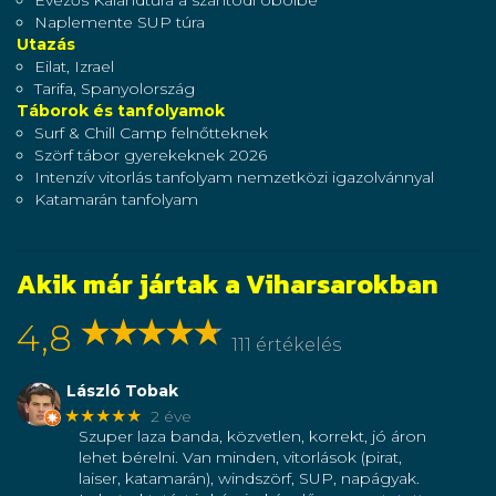
Naplemente SUP túra
Utazás
Eilat, Izrael
Tarifa, Spanyolország
Táborok és tanfolyamok
Surf & Chill Camp felnőtteknek
Szörf tábor gyerekeknek 2026
Intenzív vitorlás tanfolyam nemzetközi igazolvánnyal
Katamarán tanfolyam
Akik már jártak a Viharsarokban
4,8
111 értékelés
László Tobak
★★★★★
2 éve
Szuper laza banda, közvetlen, korrekt, jó áron
lehet bérelni. Van minden, vitorlások (pirat,
laiser, katamarán), windszörf, SUP, napágyak.