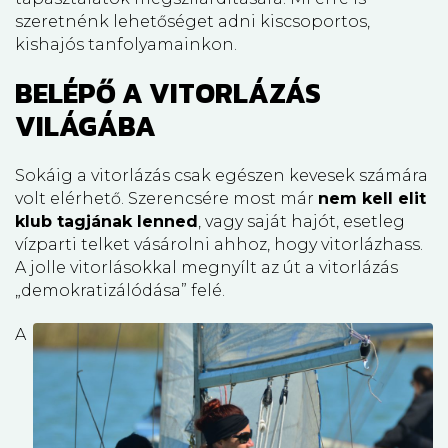
szeretnénk lehetőséget adni kiscsoportos,
kishajós tanfolyamainkon.
BELÉPŐ A VITORLÁZÁS
VILÁGÁBA
Sokáig a vitorlázás csak egészen kevesek számára
volt elérhető. Szerencsére most már
nem kell elit
klub tagjának lenned
, vagy saját hajót, esetleg
vízparti telket vásárolni ahhoz, hogy vitorlázhass.
A jolle vitorlásokkal megnyílt az út a vitorlázás
„demokratizálódása” felé.
A