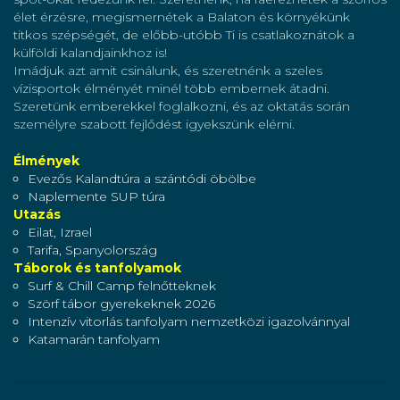
élet érzésre, megismernétek a Balaton és környékünk
titkos szépségét, de előbb-utóbb Ti is csatlakoznátok a
külföldi kalandjainkhoz is!
Imádjuk azt amit csinálunk, és szeretnénk a szeles
vízisportok élményét minél több embernek átadni.
Szeretünk emberekkel foglalkozni, és az oktatás során
személyre szabott fejlődést igyekszünk elérni.
Élmények
Evezős Kalandtúra a szántódi öbölbe
Naplemente SUP túra
Utazás
Eilat, Izrael
Tarifa, Spanyolország
Táborok és tanfolyamok
Surf & Chill Camp felnőtteknek
Szörf tábor gyerekeknek 2026
Intenzív vitorlás tanfolyam nemzetközi igazolvánnyal
Katamarán tanfolyam