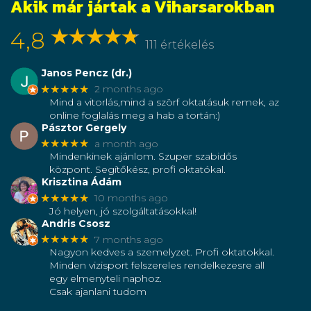
Akik már jártak a Viharsarokban
4,8
111 értékelés
Janos Pencz (dr.)
★★★★★
2 months ago
Mind a vitorlás,mind a szörf oktatásuk remek, az
online foglalás meg a hab a tortán:)
Pásztor Gergely
★★★★★
a month ago
Mindenkinek ajánlom. Szuper szabidős
központ. Segítőkész, profi oktatókal.
Krisztina Ádám
★★★★★
10 months ago
Jó helyen, jó szolgáltatásokkal!
Andris Csosz
★★★★★
7 months ago
Nagyon kedves a szemelyzet. Profi oktatokkal.
Minden vizisport felszereles rendelkezesre all
egy elmenyteli naphoz.
Csak ajanlani tudom