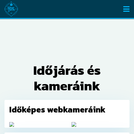
Időjárás és
kameráink
Időképes webkameráink