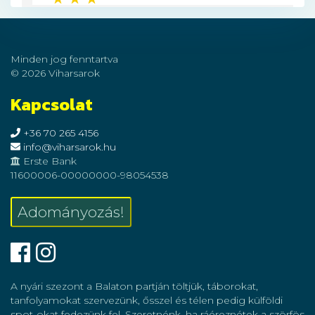
Minden jog fenntartva
© 2026 Viharsarok
Kapcsolat
+36 70 265 4156
info@viharsarok.hu
Erste Bank
11600006-00000000-98054538
Adományozás!
Facebook
Instagram
A nyári szezont a Balaton partján töltjük, táborokat,
tanfolyamokat szervezünk, ősszel és télen pedig külföldi
spot-okat fedezünk fel. Szeretnénk, ha ráéreznétek a szörfös