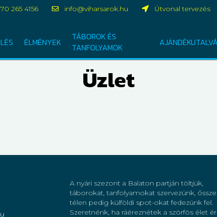
 70 265 4156
info@viharsarok.hu
Útvonal tervezés
TÁBOROK ÉS
RLÉS
ÉLMÉNYEK
AJÁNDÉKUTALV
TANFOLYAMOK
Üzlet
A nyári szezont a Balaton partján töltjük,
táborokat, tanfolyamokat szervezünk, őssze
télen pedig külföldi spot-okat fedezünk fel.
Szeretnénk, ha ráéreznétek a szörfös élet ér
hu