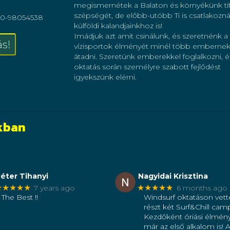
megismernétek a Balaton és környékünk ti
szépségét, de előbb-utóbb Ti is csatlakozn
0-98054538
külföldi kalandjainkhoz is!
Imádjuk azt amit csinálunk, és szeretnénk a
s!
vízisportok élményét minél több emberne
átadni. Szeretünk emberekkel foglalkozni, é
oktatás során személyre szabott fejlődést
ook
agram
igyekszünk elérni.
okban
éter Tihanyi
Nagyidai Krisztina
★★★★★
★★★★★
7 years ago
6 months ago
The Best !!
Windsurf oktatáson vet
részt két Surf&Chill cam
Kezdőként óriási élmény
már az első alkalom is! A 