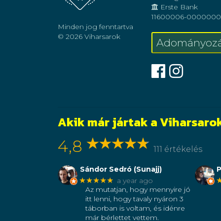
Erste Bank
11600006-0000000
Minden jog fenntartva
© 2026 Viharsarok
Adományozá
Faceb
Inst
Akik már jártak a Viharsar
4,8
111 értékelés
Sándor Sedró (Sunajj)
P
★★★★★
a year ago
Az mutatjan, hogy mennyire jó
itt lenni, hogy tavaly nyáron 3
táborban is voltam, és idénre
már bérlettet vettem.