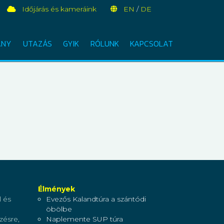
Időjárás és kameráink
EN
/
DE
ÁNY
UTAZÁS
GYIK
RÓLUNK
KAPCSOLAT
Élmények
l és
Evezős Kalandtúra a szántódi
öbölbe
zésre,
Naplemente SUP túra