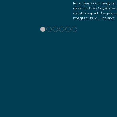
fej, ugyanakkor nagyon
gyakorlott és figyelmes
oktatócsapattól egész 
megtanultuk
… Tovább
●
●
●
●
●
●