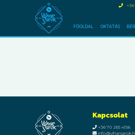
+36
FŐOLDAL
OKTATÁS
BÉ
Kapcsolat
+36 70 265 4156
info@viharsarok.