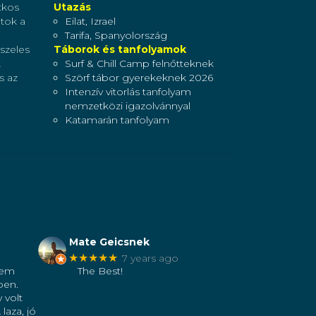
tkos
Utazás
átok a
Eilat, Izrael
Tarifa, Spanyolország
 szeles
Táborok és tanfolyamok
k
Surf & Chill Camp felnőtteknek
s az
Szörf tábor gyerekeknek 2026
Intenzív vitorlás tanfolyam
nemzetközi igazolvánnyal
Katamarán tanfolyam
Mate Geicsnek
★★★★★
7 years ago
tem
The Best!
pen.
 volt
laza, jó